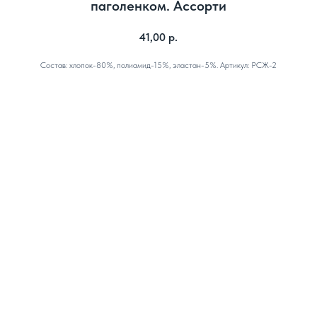
паголенком. Ассорти
41,00
р.
Состав: хлопок-80%, полиамид-15%, эластан-5%. Артикул: РСЖ-2